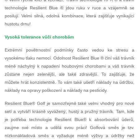
technologie Resilient Blue ® jdou ruku v ruce a vzájemně se
posilují. Velmi silná, odolná kombinace, která zajišťuje vynikající
hustotu drnu!
Vysoká tolerance vůči chorobám
Extrémní povětrnostní podmínky často vedou ke stresu a
vysokému tlaku nemocí. Odolnost Resilient Blue ® činí váš trávník
méně náchylný k napadení houbovými chorobami a váš trávník
zůstane nejen zelenější, ale také zdravější. To zajišťuje, že
můžete hrát konzistentně. To vám také ušetří náklady na údržbu,
náklady na opravy poškození a náklady na pesticidy.
Resilient Blue® Golf je samozřejmě také velmi vhodný pro nové
setí a vytváří krásně vyvážený, hustý a pružný trávník. Tam, kde
je potřeba technologie Resilient Blue® k absorbování úderů,
zaujme své místo a udělá svou práci! Golfová směs je tzv.
nízkonákladová směs a vyžaduje méně výživy a údržby než