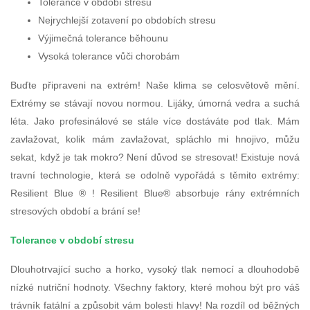
Tolerance v období stresu
Nejrychlejší zotavení po obdobích stresu
Výjimečná tolerance běhounu
Vysoká tolerance vůči chorobám
Buďte připraveni na extrém! Naše klima se celosvětově mění.
Extrémy se stávají novou normou. Lijáky, úmorná vedra a suchá
léta. Jako profesinálové se stále více dostáváte pod tlak. Mám
zavlažovat, kolik mám zavlažovat, spláchlo mi hnojivo, můžu
sekat, když je tak mokro? Není důvod se stresovat! Existuje nová
travní technologie, která se odolně vypořádá s těmito extrémy:
Resilient Blue ® ! Resilient Blue® absorbuje rány extrémních
stresových období a brání se!
Tolerance v období stresu
Dlouhotrvající sucho a horko, vysoký tlak nemocí a dlouhodobě
nízké nutriční hodnoty. Všechny faktory, které mohou být pro váš
trávník fatální a způsobit vám bolesti hlavy! Na rozdíl od běžných