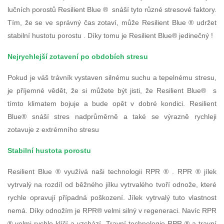
lučních porostů Resilient Blue ® snáší tyto různé stresové faktory.
Tím, že se ve správný čas zotaví, může Resilient Blue ® udržet
stabilní hustotu porostu . Díky tomu je Resilient Blue® jedinečný !
Nejrychlejší zotavení po obdobích stresu
Pokud je váš trávník vystaven silnému suchu a tepelnému stresu,
je příjemné vědět, že si můžete být jisti, že Resilient Blue® s
tímto klimatem bojuje a bude opět v dobré kondici. Resilient
Blue® snáší stres nadprůměrně a také se výrazně rychleji
zotavuje z extrémního stresu
Stabilní hustota porostu
Resilient Blue ® využívá naši technologii RPR ® . RPR ® jílek
vytrvalý na rozdíl od běžného jílku vytrvalého tvoří odnože, které
rychle opravují případná poškození. Jílek vytrvalý tuto vlastnost
nemá. Díky odnožím je RPR® velmi silný v regeneraci. Navíc RPR
® velmi rychle klíčí a vzchází. Travní technologie RPR ® a travní