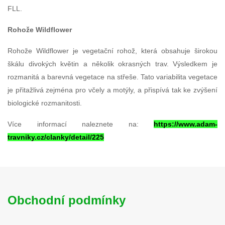
FLL.
Rohože Wildflower
Rohože Wildflower je vegetační rohož, která obsahuje širokou
škálu divokých květin a několik okrasných trav. Výsledkem je
rozmanitá a barevná vegetace na střeše. Tato variabilita vegetace
je přitažlivá zejména pro včely a motýly, a přispívá tak ke zvýšení
biologické rozmanitosti.
Více informací naleznete na:
https://www.adam-
travniky.cz/clanky/detail/225
Obchodní podmínky