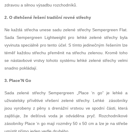
zdravou a silnou výsadbu rozchodníků.
2. O dlehčené řešení tradiční rovné střechy
Ne každá střecha unese sadu zelené střechy Sempergreen Flat.
Sada Sempergreen Lightweight pro lehké zelené střechy byla
vyvinuta speciálně pro tento účel. S tímto jedinečným řešením lze
téměř každou střechu přeměnit na střechu zelenou. Kromě toho
se nástavbové vrstvy tohoto systému lehké zelené střechy velmi
snadno pokládají.
3. Place’N Go
Sada zelené střechy Sempergreen „Place ‘n go“ je lehké a
uživatelsky přívětivé vřešení zelené střechy. Lehké zásobníky
jsou vyrobeny z pěny s drenážní vrstvou ve spodní části, která
zajišťuje, že dešťová voda je odváděna pryč. Rozchodníkové
zásobníky Place ‘n go mají rozměry 50 x 50 cm a lze je na střeše
umístit přímo jeden vedle druhého.