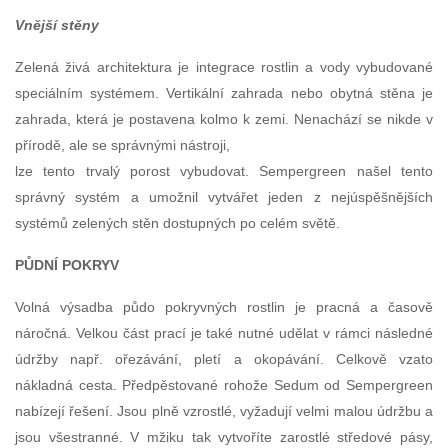
Vnější stěny
Zelená živá architektura je integrace rostlin a vody vybudované
speciálním systémem. Vertikální zahrada nebo obytná stěna je
zahrada, která je postavena kolmo k zemi. Nenachází se nikde v
přírodě, ale se správnými nástroji,
lze tento trvalý porost vybudovat. Sempergreen našel tento
správný systém a umožnil vytvářet jeden z nejúspěšnějších
systémů zelených stěn dostupných po celém světě.
PŮDNÍ POKRYV
Volná výsadba půdo pokryvných rostlin je pracná a časově
náročná. Velkou část prací je také nutné udělat v rámci následné
údržby např. ořezávání, pletí a okopávání. Celkově vzato
nákladná cesta. Předpěstované rohože Sedum od Sempergreen
nabízejí řešení. Jsou plně vzrostlé, vyžadují velmi malou údržbu a
jsou všestranné. V mžiku tak vytvoříte zarostlé středové pásy,