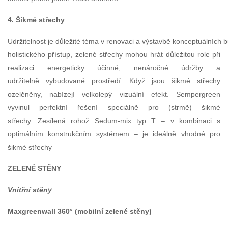
4. Šikmé střechy
Udržitelnost je důležité téma v renovaci a výstavbě konceptuálních 
holistického přístup, zelené střechy mohou hrát důležitou role při
realizaci energeticky účinné, nenáročné údržby a
udržitelně vybudované prostředí. Když jsou šikmé střechy
ozelěněny, nabízejí velkolepý vizuální efekt. Sempergreen
vyvinul perfektní řešení speciálně pro (strmě) šikmé
střechy. Zesílená rohož Sedum-mix typ T – v kombinaci s
optimálním konstrukčním systémem – je ideálně vhodné pro
šikmé střechy
ZELENÉ STĚNY
Vnitřní stěny
Maxgreenwall 360° (mobilní zelené stěny)