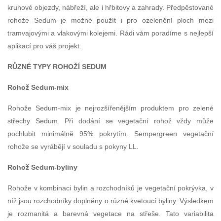
kruhové objezdy, nábřeží, ale i hřbitovy a zahrady. Předpěstované
rohože Sedum je možné použít i pro ozelenění ploch mezi
tramvajovými a vlakovými kolejemi. Rádi vám poradíme s nejlepší
aplikací pro váš projekt.
RŮZNÉ TYPY ROHOŽÍ SEDUM
Rohož Sedum-mix
Rohože Sedum-mix je nejrozšířenějším produktem pro zelené
střechy Sedum. Při dodání se vegetační rohož vždy může
pochlubit minimálně 95% pokrytím. Sempergreen vegetační
rohože se vyrábějí v souladu s pokyny LL.
Rohož Sedum-byliny
Rohože v kombinaci bylin a rozchodníků je vegetační pokrývka, v
níž jsou rozchodníky doplněny o různé kvetoucí byliny. Výsledkem
je rozmanitá a barevná vegetace na střeše. Tato variabilita