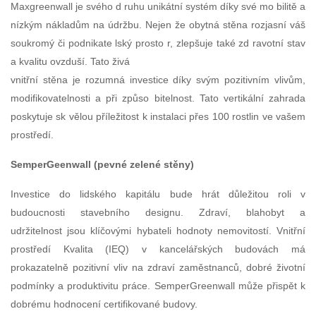
Maxgreenwall je svého d ruhu unikátní systém díky své mo bilitě a
nízkým nákladům na údržbu. Nejen že obytná stěna rozjasní váš
soukromý či podnikate lský prosto r, zlepšuje také zd ravotní stav
a kvalitu ovzduší. Tato živá
vnitřní stěna je rozumná investice díky svým pozitivním vlivům,
modifikovatelnosti a při způso bitelnost. Tato vertikální zahrada
poskytuje sk vělou příležitost k instalaci přes 100 rostlin ve vašem
prostředí.
SemperGeenwall (pevné zelené stěny)
Investice do lidského kapitálu bude hrát důležitou roli v
budoucnosti stavebního designu. Zdraví, blahobyt a
udržitelnost jsou klíčovými hybateli hodnoty nemovitostí. Vnitřní
prostředí Kvalita (IEQ) v kancelářských budovách má
prokazatelně pozitivní vliv na zdraví zaměstnanců, dobré životní
podmínky a produktivitu práce. SemperGreenwall může přispět k
dobrému hodnocení certifikované budovy.