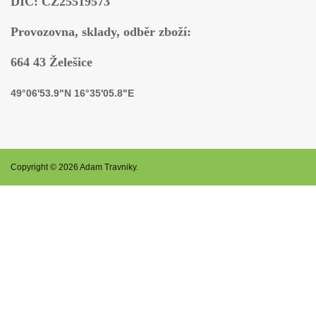
DIČ: CZ25519573
Provozovna, sklady, odběr zboží:
664 43 Želešice
49°06'53.9"N 16°35'05.8"E
Copyright © 2026 Adam Travniky.