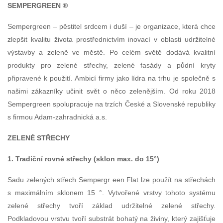
SEMPERGREEN ®
Sempergreen – pěstitel srdcem i duší – je organizace, která chce
zlepšit kvalitu života prostřednictvím inovací v oblasti udržitelné
výstavby a zeleně ve městě. Po celém světě dodává kvalitní
produkty pro zelené střechy, zelené fasády a půdní kryty
připravené k použití. Ambicí firmy jako lídra na trhu je společně s
našimi zákazníky učinit svět o něco zelenějším. Od roku 2018
Sempergreen spolupracuje na trzích České a Slovenské republiky
s firmou Adam-zahradnická a.s.
ZELENÉ STŘECHY
1. Tradiční rovné střechy (sklon max. do 15°)
Sadu zelených střech Sempergr een Flat lze použít na střechách
s maximálním sklonem 15 °. Vytvořené vrstvy tohoto systému
zelené střechy tvoří základ udržitelné zelené střechy.
Podkladovou vrstvu tvoří substrát bohatý na živiny, který zajišťuje