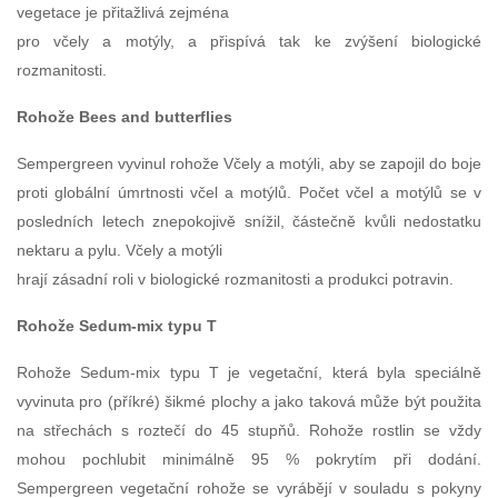
vegetace je přitažlivá zejména
pro včely a motýly, a přispívá tak ke zvýšení biologické
rozmanitosti.
Rohože Bees and butterflies
Sempergreen vyvinul rohože Včely a motýli, aby se zapojil do boje
proti globální úmrtnosti včel a motýlů. Počet včel a motýlů se v
posledních letech znepokojivě snížil, částečně kvůli nedostatku
nektaru a pylu. Včely a motýli
hrají zásadní roli v biologické rozmanitosti a produkci potravin.
Rohože Sedum-mix typu T
Rohože Sedum-mix typu T je vegetační, která byla speciálně
vyvinuta pro (příkré) šikmé plochy a jako taková může být použita
na střechách s roztečí do 45 stupňů. Rohože rostlin se vždy
mohou pochlubit minimálně 95 % pokrytím při dodání.
Sempergreen vegetační rohože se vyrábějí v souladu s pokyny